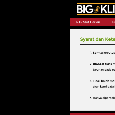
RTP Slot Harian
Hu
Syarat dan Ket
Semua keputusa
.
BIGKLIK
tidak 
taruhan pada p
Tidak boleh me
akan kami batal
Hanya diperbol